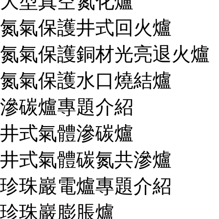
大型真空氮化爐
氮氣保護井式回火爐
氮氣保護銅材光亮退火爐
氮氣保護水口燒結爐
滲碳爐專題介紹
井式氣體滲碳爐
井式氣體碳氮共滲爐
珍珠巖電爐專題介紹
珍珠巖膨脹爐