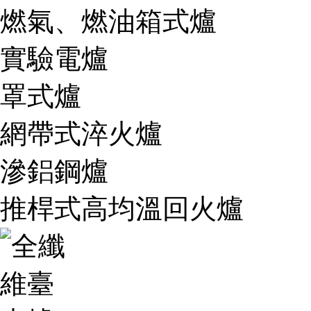
燃氣、燃油箱式爐
實驗電爐
罩式爐
網帶式淬火爐
滲鋁鋼爐
推桿式高均溫回火爐