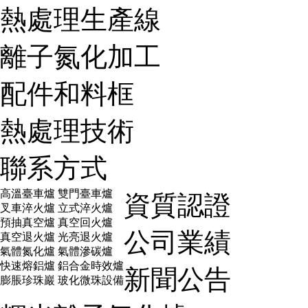
熱處理生產線
離子氮化加工
配件和料框
熱處理技術
聯系方式
高溫臺車爐 雙門臺車爐
資質認證
叉車淬火爐 立式淬火爐
預抽真空爐 真空回火爐
公司業績
真空退火爐 光亮退火爐
氣體氮化爐 氣體滲碳爐
快速熔鋁爐 鋁合金時效爐
新聞公告
膨脹珍珠巖 玻化微珠設備